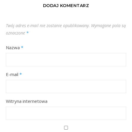
DODAJ KOMENTARZ
Twój adres e-mail nie zostanie opublikowany.
Wymagane pola są
oznaczone
*
Nazwa
*
E-mail
*
Witryna internetowa