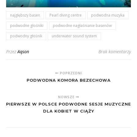
najgłębszy basen
Pearl diving centre
podwodna muzyka
podwodne głośniki
podwodne nagłaśnianie basenów
podwodny głośnik
underwater sound system
Przez
Aqson
Brak komentarzy
POPRZEDNI
PODWODNA KOMORA BEZECHOWA
NOWSZE
PIERWSZE W POLSCE PODWODNE SESJE MUZYCZNE
DLA KOBIET W CIĄŻY