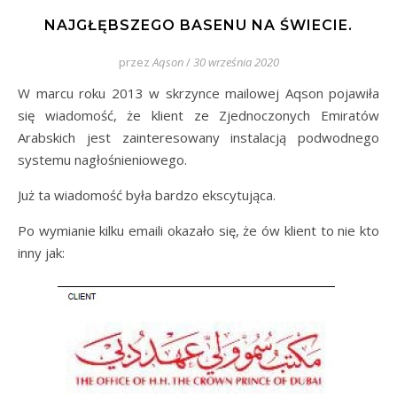
NAJGŁĘBSZEGO BASENU NA ŚWIECIE.
przez
Aqson
/
30 września 2020
W marcu roku 2013 w skrzynce mailowej Aqson pojawiła
się wiadomość, że klient ze Zjednoczonych Emiratów
Arabskich jest zainteresowany instalacją podwodnego
systemu nagłośnieniowego.
Już ta wiadomość była bardzo ekscytująca.
Po wymianie kilku emaili okazało się, że ów klient to nie kto
inny jak: