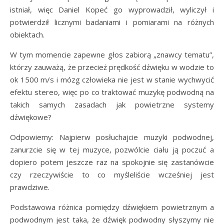
istniał, więc Daniel Kopeć go wyprowadził, wyliczył i
potwierdził licznymi badaniami i pomiarami na różnych
obiektach.
W tym momencie zapewne głos zabiorą „znawcy tematu”,
którzy zauważą, że przecież prędkość dźwięku w wodzie to
ok 1500 m/s i mózg człowieka nie jest w stanie wychwycić
efektu stereo, więc po co traktować muzykę podwodną na
takich samych zasadach jak powietrzne systemy
dźwiękowe?
Odpowiemy: Najpierw posłuchajcie muzyki podwodnej,
zanurzcie się w tej muzyce, pozwólcie ciału ją poczuć a
dopiero potem jeszcze raz na spokojnie się zastanówcie
czy rzeczywiście to co myśleliście wcześniej jest
prawdziwe.
Podstawowa różnica pomiędzy dźwiękiem powietrznym a
podwodnym jest taka, że dźwięk podwodny słyszymy nie