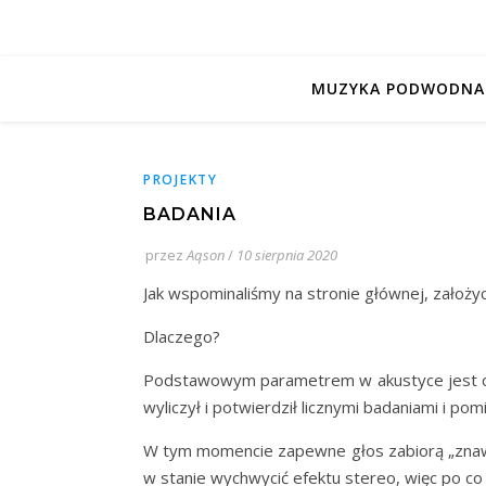
MUZYKA PODWODNA
PROJEKTY
BADANIA
przez
Aqson
/
10 sierpnia 2020
Jak wspominaliśmy na stronie głównej, założy
Dlaczego?
Podstawowym parametrem w akustyce jest cza
wyliczył i potwierdził licznymi badaniami i po
W tym momencie zapewne głos zabiorą „znawcy
w stanie wychwycić efektu stereo, więc po 