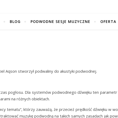
BLOG
PODWODNE SESJE MUZYCZNE
OFERTA
ciel Aqson stworzył podwaliny do akustyki podwodnej.
s pogłosu. Dla systemów podwodnego dźwięku ten parametr nie
miarami na różnych obiektach.
 tematu”, którzy zauważą, że przecież prędkość dźwięku w wod
co traktować muzykę podwodną na takich samych zasadach jak po