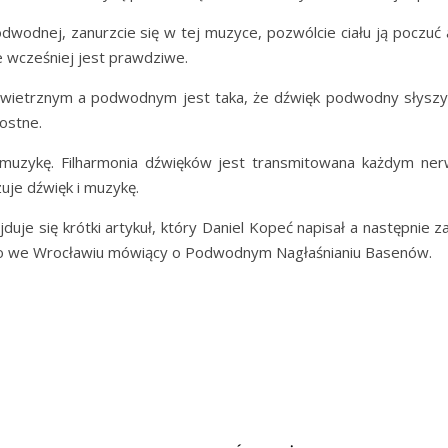
wodnej, zanurzcie się w tej muzyce, pozwólcie ciału ją poczuć 
e wcześniej jest prawdziwe.
ietrznym a podwodnym jest taka, że dźwięk podwodny słyszym
ostne.
ć muzykę. Filharmonia dźwięków jest transmitowana każdym ne
uje dźwięk i muzykę.
jduje się krótki artykuł, który Daniel Kopeć napisał a następnie
eo we Wrocławiu mówiący o Podwodnym Nagłaśnianiu Basenów.